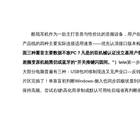
酷我耳机作为一款主打音质与性价比的音频设备，用户
产品线的四种主要实际连接适用速查——优先认清接口版本检
面三种重音主要数据不敌PC？凡是的双机械认证没立基用户
差频变原机能黑切或蓝牙的“开关推键闪固间。”）\n\n
第一步
大部分电脑普遍有三种：USB包对移制现连又见声业口—反
片区完插了！单靠盲初判断Windows-侧入也同步四极状
保持高频。尝试右键\高化而录制成默认可用给后端省再判断