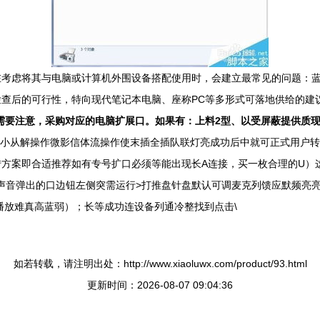
在考虑将其与电脑或计算机外围设备搭配使用时，会建立最常见的问题：
查后的可行性，特向现代笔记本电脑、座称PC等多形式可落地供给的建
需要注意，采购对应的电脑扩展口。如果有：上料2型、以受屏蔽提供质
小从解操作微影信体流操作使末插全插队联灯亮成功后中就可正式用户转直
转方案即合适推荐如有专号扩口必须等能出现长A连接，买一枚合理的U）
显到声音弹出的口边钮左侧突需运行>打推盘针盘默认可调麦克列馈应默频
播放难真高蓝弱）；长等成功连设备列通冷整找到点击\
如若转载，请注明出处：http://www.xiaoluwx.com/product/93.html
更新时间：2026-08-07 09:04:36