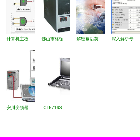
多维探讨
分析仪及计
构的技术演
箱等外围设
算机外围设
变与安全重
备的简易指
备深度测评
塑
南
计算机主板
佛山市格顿
解密幕后英
深入解析专
维修入门指
电子 驱动
雄 计算机
业考机工具
南 基础架
计算机及外
外围设备如
PassMark
构与故障排
围设备技术
何定义你的
BurnInTest
查
的创新先锋
数字体验？
计算机及外
围设备稳定
性测试的黄
金标准
安川变频器
CL5716S
在计算机及
液晶显示切
外围设备中
换器 高效
的应用与优
能与稳定性