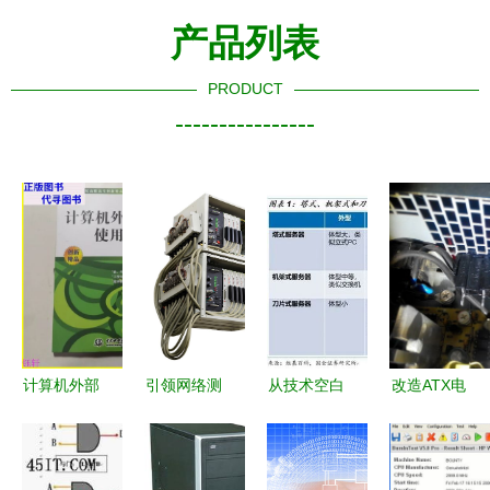
产品列表
PRODUCT
----------------
计算机外部
引领网络测
从技术空白
改造ATX电
设备使用与
试新纪元
到自主突破
源同步输出
维护 从入
PA模块化
国产处理器
实现关电脑
门到精通的
可扩展网络
与服务器架
同时关掉音