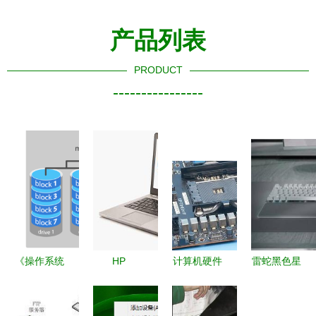
产品列表
PRODUCT
----------------
《操作系统
HP
计算机硬件
雷蛇黑色星
词典 计算
EliteBook
设备科普
期五前升级
机及外围设
Folio
主板（一）
去年旗舰新