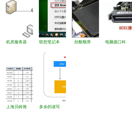
备》
9470m 商
——计算机
品，引领高
务精英的移
的“骨架”与
性能外设新
动办公利器
核心
潮流
机房服务器
联想笔记本
丝般顺滑
电脑接口科
与办公电脑
电脑蓝牙外
好用又超值
普四 层出
台式机选购
围设备显示
的鼠标垫，
不穷的硬盘
指南 精准
叹号问题的
仅需20元
接口——计
配置，高效
全面排查与
算机存储的
协同
解决方法
演进脉络
上海贝岭推
多余的读写
出四款高带
端口 何时
宽模拟开
成为性能与