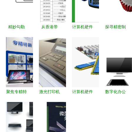
精妙勾勒
从香港带
计算机硬件
探寻精密制
计算机部件
iMac回深圳
基础 常见
造核心 从
与外围设备
需要付多少
外围设备详
马鞍山永锋
的细线图标
关税？详解
解
机械看切粒
设计美学
计算机及外
机滚刀与计
围设备征税
算机设备的
标准
产业联动
聚焦专精特
激光打印机
计算机硬件
数字化办公
新，引领高
现代办公的
组成及各部
的核心组件
质量发展
静默引擎
分功能详解
计算机及外
——第十届
围设备解析
中国电子信