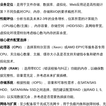
业务定位
：是用于文件存储、数据库、虚拟化、Web应用还是高性能计
算？不同负载对CPU、内存、存储和I/O的要求截然不同。
性能评估
：分析当前及未来2-3年的业务增长，估算所需的计算能力
（CPU核心数/主频）、内存容量、存储空间（HDD/SSD）及网络带宽。
虚拟化环境需特别考虑核心数与内存的富余度。
核心硬件配置选择
：
处理器（CPU）
：选择英特尔至强（Xeon）或AMD EPYC等服务器专用
CPU。关注核心数量、主频、缓存大小及是否支持关键指令集和硬件虚
拟化技术。
内存（RAM）
：选用带ECC（错误校验与纠正）功能的内存，以确保数
据完整性。容量需充足，并考虑未来扩展插槽。
存储系统
：根据性能（IOPS）、容量和可靠性需求，在SATA/SAS
HDD、SATA/NVMe SSD之间选择。强烈建议配置RAID（如RAID 1, 5,
10）以实现数据冗余，并考虑是否需要热插拔功能。
网络与扩展
：至少配备双千兆或万兆网卡，用于负载均衡和故障转移。充