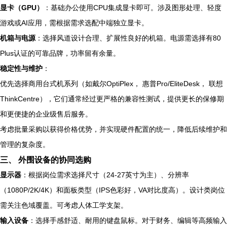
显卡（GPU）
：基础办公使用CPU集成显卡即可。涉及图形处理、轻度
游戏或AI应用，需根据需求选配中端独立显卡。
机箱与电源
：选择风道设计合理、扩展性良好的机箱。电源需选择有80
Plus认证的可靠品牌，功率留有余量。
稳定性与维护
：
优先选择商用台式机系列（如戴尔OptiPlex， 惠普Pro/EliteDesk， 联想
ThinkCentre），它们通常经过更严格的兼容性测试，提供更长的保修期
和更便捷的企业级售后服务。
考虑批量采购以获得价格优势，并实现硬件配置的统一，降低后续维护和
管理的复杂度。
三、 外围设备的协同选购
显示器
：根据岗位需求选择尺寸（24-27英寸为主）、分辨率
（1080P/2K/4K）和面板类型（IPS色彩好，VA对比度高）。设计类岗位
需关注色域覆盖。可考虑人体工学支架。
输入设备
：选择手感舒适、耐用的键盘鼠标。对于财务、编辑等高频输入