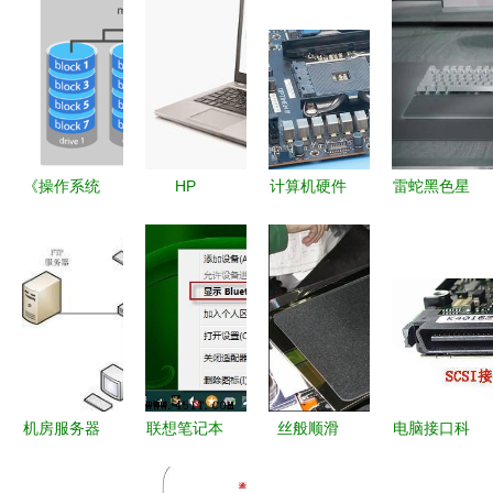
《操作系统
HP
计算机硬件
雷蛇黑色星
词典 计算
EliteBook
设备科普
期五前升级
机及外围设
Folio
主板（一）
去年旗舰新
备》
9470m 商
——计算机
品，引领高
务精英的移
的“骨架”与
性能外设新
动办公利器
核心
潮流
机房服务器
联想笔记本
丝般顺滑
电脑接口科
与办公电脑
电脑蓝牙外
好用又超值
普四 层出