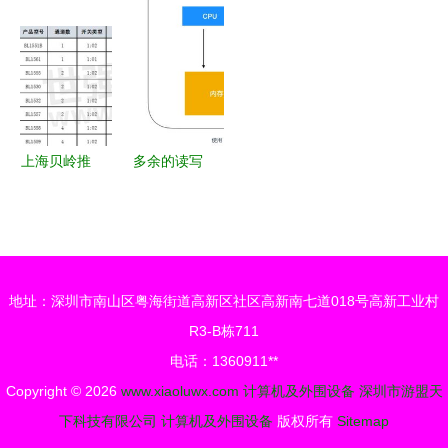
台式机选购
围设备显示
的鼠标垫，
不穷的硬盘
指南 精准
叹号问题的
仅需20元
接口——计
配置，高效
全面排查与
算机存储的
协同
解决方法
演进脉络
上海贝岭推
多余的读写
出四款高带
端口 何时
宽模拟开
成为性能与
关，拓展手
安全的隐
持与计算机
患？——程
地址：深圳市南山区粤海街道高新区社区高新南七道018号高新工业村
外围设备应
序员需要了
R3-B栋711
用新边界
解的硬核知
电话：1360911**
识之控制硬
Copyright © 2026
www.xiaoluwx.com
计算机及外围设备
深圳市游盟天
件
下科技有限公司
计算机及外围设备
版权所有
Sitemap