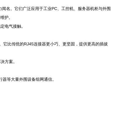
冲击能力闻名。它们广泛应用于工业PC、工控机、服务器机柜与外围
与维护。
稳定电气接触。
l®接口。它比传统的RJ45连接器更小巧、更坚固，提供更高的插拔
解决方案。
、执行器等大量外围设备组网通信。