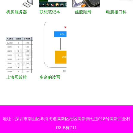
机房服务器
联想笔记本
丝般顺滑
电脑接口科
与办公电脑
电脑蓝牙外
好用又超值
普四 层出
台式机选购
围设备显示
的鼠标垫，
不穷的硬盘
指南 精准
叹号问题的
仅需20元
接口——计
配置，高效
全面排查与
算机存储的
协同
解决方法
演进脉络
上海贝岭推
多余的读写
出四款高带
端口 何时
宽模拟开
成为性能与
关，拓展手
安全的隐
持与计算机
患？——程
地址：深圳市南山区粤海街道高新区社区高新南七道018号高新工业村
外围设备应
序员需要了
R3-B栋711
用新边界
解的硬核知