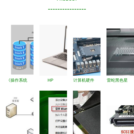
----------------
《操作系统
HP
计算机硬件
雷蛇黑色星
词典 计算
EliteBook
设备科普
期五前升级
机及外围设
Folio
主板（一）
去年旗舰新
备》
9470m 商
——计算机
品，引领高
务精英的移
的“骨架”与
性能外设新
动办公利器
核心
潮流