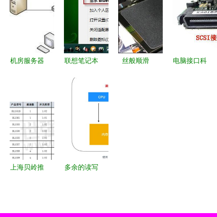
务精英的移
的“骨架”与
性能外设新
动办公利器
核心
潮流
机房服务器
联想笔记本
丝般顺滑
电脑接口科
与办公电脑
电脑蓝牙外
好用又超值
普四 层出
台式机选购
围设备显示
的鼠标垫，
不穷的硬盘
指南 精准
叹号问题的
仅需20元
接口——计
配置，高效
全面排查与
算机存储的
协同
解决方法
演进脉络
上海贝岭推
多余的读写
出四款高带
端口 何时
宽模拟开
成为性能与
关，拓展手
安全的隐