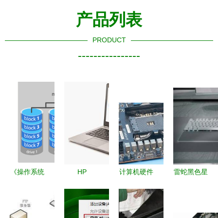
产品列表
PRODUCT
----------------
《操作系统
HP
计算机硬件
雷蛇黑色星
词典 计算
EliteBook
设备科普
期五前升级
机及外围设
Folio
主板（一）
去年旗舰新
备》
9470m 商
——计算机
品，引领高