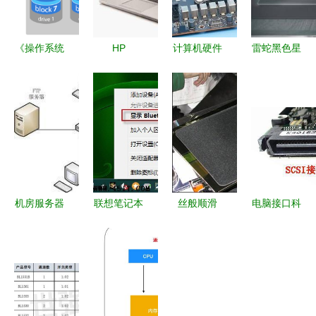
《操作系统
HP
计算机硬件
雷蛇黑色星
词典 计算
EliteBook
设备科普
期五前升级
机及外围设
Folio
主板（一）
去年旗舰新
备》
9470m 商
——计算机
品，引领高
务精英的移
的“骨架”与
性能外设新
动办公利器
核心
潮流
机房服务器
联想笔记本
丝般顺滑
电脑接口科
与办公电脑
电脑蓝牙外
好用又超值
普四 层出
台式机选购
围设备显示
的鼠标垫，
不穷的硬盘
指南 精准
叹号问题的
仅需20元
接口——计
配置，高效
全面排查与
算机存储的
协同
解决方法
演进脉络