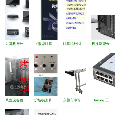
计算机与外
《微型计算
计算机外围
科技赋能未
围设备 数
机外围设备
设备 连接
来 公司计
字化时代的
（第3
核心与外界
算机及外围
核心组件及
版）》 计
的桥梁
设备业务迎
其视觉符号
算机技术演
来全新突破
进中的重要
桥梁
烤鱼设备价
护坡拱形骨
东莞市中谱
Harting 工
格参考与计
架预制件生
光电设备有
业计算机与