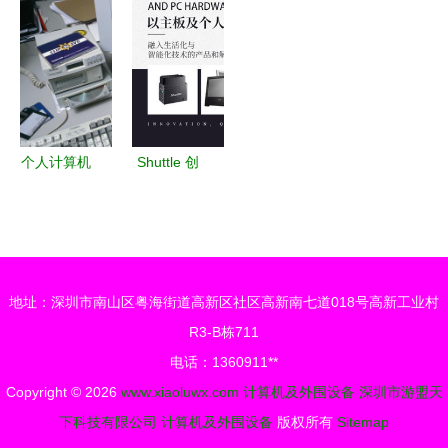
算机外围设
产设备与计
限公司 计
外围设备互
备选购指南
算机及外围
算机及外围
联的可靠基
设备的融合
设备领域的
石
创新
创新先锋
个人计算机
Shuttle 创
及外围设备
新引领，打
办公室桌面
造卓越计算
上的技术协
机及外围设
同
备解决方案
地址：深圳市南山区粤海街道高新区社区高新南七道018号高新工业村
R3-B栋711
电话：1360911**
Copyright © 2026
www.xiaoluwx.com
计算机及外围设备
深圳市游盟天
下科技有限公司
计算机及外围设备
版权所有
Sitemap