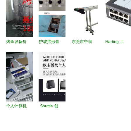
核心组件及
版）》 计
的桥梁
设备业务迎
其视觉符号
算机技术演
来全新突破
进中的重要
桥梁
烤鱼设备价
护坡拱形骨
东莞市中谱
Harting 工
格参考与计
架预制件生
光电设备有
业计算机与
算机外围设
产设备与计
限公司 计
外围设备互
备选购指南
算机及外围
算机及外围
联的可靠基
设备的融合
设备领域的
石
创新
创新先锋
个人计算机
Shuttle 创
及外围设备
新引领，打
办公室桌面
造卓越计算