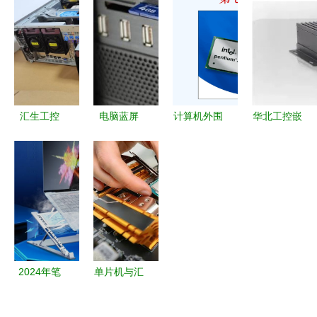
基石
置？一份详
围设备项目
字化时代的
细的硬件信
资金筹措计
核心工具
息查询指南
划与可行性
研究报告
汇生工控
电脑蓝屏
计算机外围
华北工控嵌
深度解析超
0xc000000f
设备概述
入式计算机
微SYS-
错误 原因
持续升级，
7048GR-
分析与全方
赋能轨道交
TR塔式
位解决方案
通行业高质
GPU运算服
量发展
务器——曙
光性能与淘
2024年笔
单片机与汇
宝选购指南
记本电脑选
编语言、
购终极指南
PLC与单片