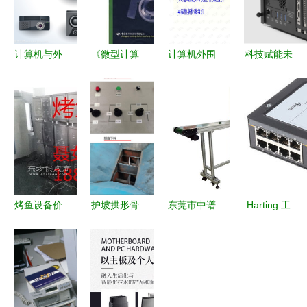
计算机与外
《微型计算
计算机外围
科技赋能未
围设备 数
机外围设备
设备 连接
来 公司计
字化时代的
（第3
核心与外界
算机及外围
核心组件及
版）》 计
的桥梁
设备业务迎
其视觉符号
算机技术演
来全新突破
进中的重要
桥梁
烤鱼设备价
护坡拱形骨
东莞市中谱
Harting 工
格参考与计
架预制件生
光电设备有
业计算机与
算机外围设
产设备与计
限公司 计
外围设备互
备选购指南
算机及外围
算机及外围
联的可靠基
设备的融合
设备领域的
石