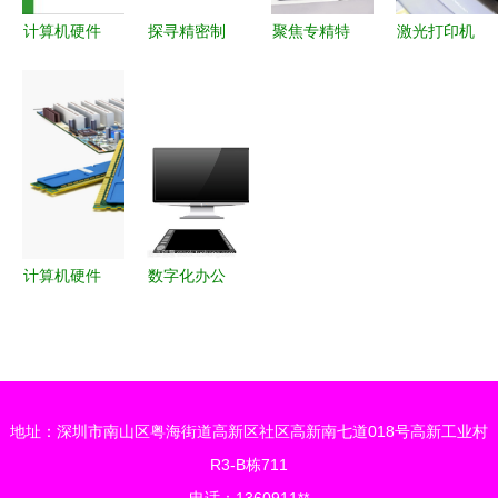
计算机及外
计算机硬件
探寻精密制
聚焦专精特
激光打印机
设领域成焦
基础 常见
造核心 从
新，引领高
现代办公的
点
外围设备详
马鞍山永锋
质量发展
静默引擎
解
机械看切粒
——第十届
机滚刀与计
中国电子信
算机设备的
息博览会计
产业联动
算机及外围
设备展区观
计算机硬件
数字化办公
察
组成及各部
的核心组件
分功能详解
计算机及外
围设备解析
地址：深圳市南山区粤海街道高新区社区高新南七道018号高新工业村
R3-B栋711