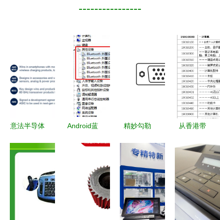
----------------
意法半导体
Android蓝
精妙勾勒
从香港带
业绩会纪要
牙耳机连接
计算机部件
iMac回深圳
揭示 订单
电脑显
与外围设备
需要付多少
已覆盖
示“找不到
的细线图标
关税？详解
2022全
驱动程
设计美学
计算机及外
年，市场需
序”的全面
围设备征税
求超供给，
解决指南
标准