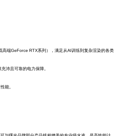
或高端GeForce RTX系列），满足从AI训练到复杂渲染的各类
供充沛且可靠的电力保障。
算性能。
了可与曙光品牌部分产品线相媲美的专业级水准，是高性能计