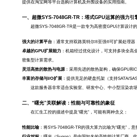
提供在淘宝网等平台选购计算机及外围设备的实用指南。
一、超微SYS-7048GR-TR：塔式GPU运算的强力引
超微SYS-7048GR-TR是一款专为高密度GPU计算
强大的计算平台
：通常支持双路英特尔®至强®可扩展处理器
卓越的GPU扩展能力
：机箱经过优化设计，可支持多块全高全长、双
密集型计算需求。
灵活高效的散热与电源
：采用先进的散热架构，确保GPU和
丰富的存储与I/O扩展
：提供充足的硬盘托架（支持SATA/SA
这款服务器非常适合实验室、研发中心、中小型渲染农
二、“曙光”关联解读：性能与可靠性的象征
在汇生工控的描述中提及“曙光”，可能有两种含义：
性能比喻
：将SYS-7048GR-TR的强大算力比喻为“曙
行业对标
：曙光（Sugon）是中国知名的高性能计算厂商