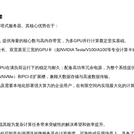
擎
设计的塔式服务器。其核心优势在于：
，提供海量的核心数与高内存带宽，为多GPU并行计算奠定坚实基础。
宽甚至三宽的GPU卡（如NVIDIA Tesla/V100/A100等专业计算卡
CPU在满负荷运行下的稳定与耐久；配备高功率冗余电源，为整个系统提
S/NVMe）和PCI-E扩展槽，兼顾大数据存储与高速数据传输。
场及需要本地化部署强大算力的企业用户，在有限空间内实现最大化的计
光”，意指其能为复杂计算任务带来突破性的解决希望和效率提升。
。此处可能意在强调该超微服务器在计算密度、可靠性或应用场景上，具备