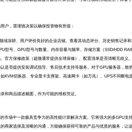
的用户，需谨慎决策以确保投资物有所值：
业领域深耕、用户评价良好的企业店铺。查看其动态评分、历史销售记录
U型号、GPU型号与数量、内存容量与频率、存储方案（SSD/HDD R
品、官方保修政策（超微通常提供全球保修）、配置清单是否清晰无歧义
认是否提供安装调试指导、售后技术支持等服务。对于GPU服务器，散
如KVM切换器、专业显卡支撑架、高速网卡（如万兆）、UPS不同断电
记录和商品描述截图，作为可能的维权凭证。
工控为代表的市场中一款极具竞争力的高性能计算解决方案。它将强大的多GP
的商家选择及清晰的沟通，方能确保获得可靠的产品与优质的服务，让这