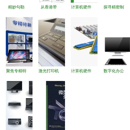
精妙勾勒
从香港带
计算机硬件
探寻精密制
计算机部件
iMac回深圳
基础 常见
造核心 从
与外围设备
需要付多少
外围设备详
马鞍山永锋
的细线图标
关税？详解
解
机械看切粒
设计美学
计算机及外
机滚刀与计
围设备征税
算机设备的
标准
产业联动
聚焦专精特
激光打印机
计算机硬件
数字化办公
新，引领高
现代办公的
组成及各部
的核心组件
质量发展
静默引擎
分功能详解
计算机及外
——第十届
围设备解析
中国电子信
息博览会计
算机及外围