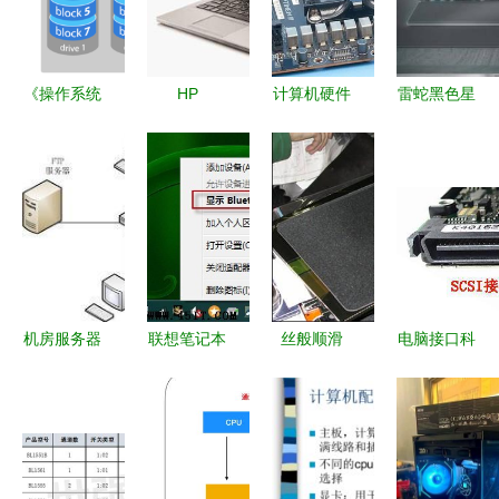
《操作系统
HP
计算机硬件
雷蛇黑色星
词典 计算
EliteBook
设备科普
期五前升级
机及外围设
Folio
主板（一）
去年旗舰新
备》
9470m 商
——计算机
品，引领高
务精英的移
的“骨架”与
性能外设新
动办公利器
核心
潮流
机房服务器
联想笔记本
丝般顺滑
电脑接口科
与办公电脑
电脑蓝牙外
好用又超值
普四 层出
台式机选购
围设备显示
的鼠标垫，
不穷的硬盘
指南 精准
叹号问题的
仅需20元
接口——计
配置，高效
全面排查与
算机存储的