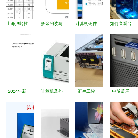
协同
解决方法
演进脉络
上海贝岭推
多余的读写
计算机硬件
如何查看台
出四款高带
端口 何时
数字时代的
式电脑的配
宽模拟开
成为性能与
基石
置？一份详
关，拓展手
安全的隐
细的硬件信
持与计算机
患？——程
息查询指南
外围设备应
序员需要了
用新边界
解的硬核知
识之控制硬
2024年新
计算机及外
汇生工控
电脑蓝屏
件
型计算机外
围设备 数
深度解析超
0xc000000f
围设备项目
字化时代的
微SYS-
错误 原因
资金筹措计
核心工具
7048GR-
分析与全方
划与可行性
TR塔式
位解决方案
研究报告
GPU运算服