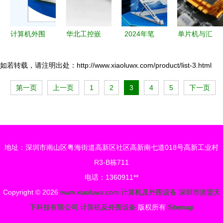
务器——曙
光性能与淘
计算机外围
华北工控嵌
2024年笔
单片机与汇
宝选购指南
设备概述
入式计算机
记本电脑选
编语言、
持续升级，
购终极指南
PLC与单片
如若转载，请注明出处：http://www.xiaoluwx.com/product/list-3.html
赋能轨道交
从需求到硬
机的关系
第一页
上一页
1
2
3
4
5
下一页
通行业高质
件的全方位
计算机及外
量发展
解析
围设备的技
术脉络
地址：深圳市南山区粤海街道高新区社区高新南七道018号高新工业村
R3-B栋711
电话：1360911**
Copyright © 2026
www.xiaoluwx.com
计算机及外围设备
深圳市游盟天
下科技有限公司
计算机及外围设备
版权所有
Sitemap